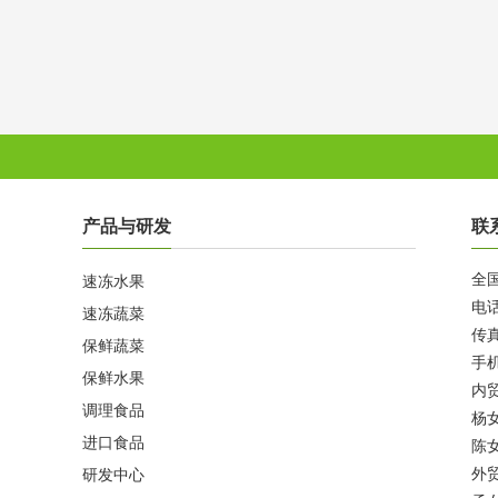
产品与研发
联
全国
速冻水果
电话
速冻蔬菜
传真
保鲜蔬菜
手机
保鲜水果
内贸
调理食品
杨女
进口食品
陈女
外贸
研发中心