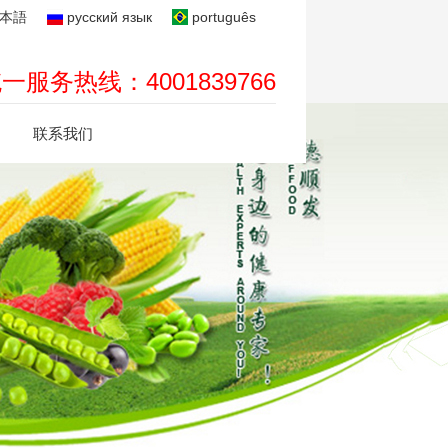
本語
русский язык
português
一服务热线：4001839766
联系我们