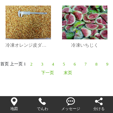
冷凍オレンジ皮ダイス
冷凍いちじく
首页
上一页
1
2
3
4
5
6
7
8
9
下一页
末页




地図
でんわ
メッセージ
分ける