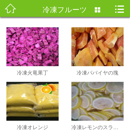



ホームページ
冷凍フルーツ

会社案内
製品と研究開発
マーケティングネットワーク
人材情報
冷凍火竜果丁
冷凍パパイヤの塊
ニュース情報
加盟
お問合せ
冷凍オレンジ
冷凍レモンのスライス