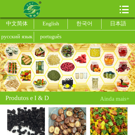


Pagina inicial
中文简体
English
한국어
日本語
Perfil empresa
русский язык
português
Produtos e I & D
Marketing de rede
Os recursos humanos
Notícias e informação
Produtos e I & D
Ainda mais+
Condições cooperação
Contacte-nos