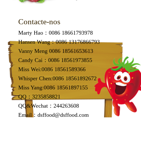
vegetais IQF, alimentos
preparados, frutas e
Contacte-nos
vegetais frescos e a
importaç......
Marty Hao：0086 18661793978
Hansen Wang：0086 13176866793
Vanny Meng 0086 18561653613
Candy Cai：0086 18561973855
Miss Wei:0086 18561589366
Whisper Chen:0086 18561892672
Miss Yang:0086 18561897155
QQ：3235858821
QQ&Wechat：244263608
Email：dsffood@dsffood.com