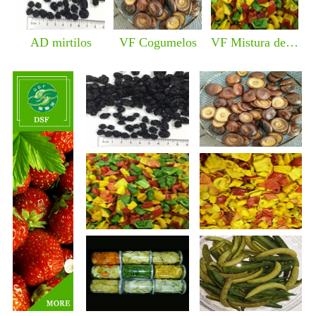
AD mirtilos
VF Cogumelos
VF Mistura de pimenta malagueta