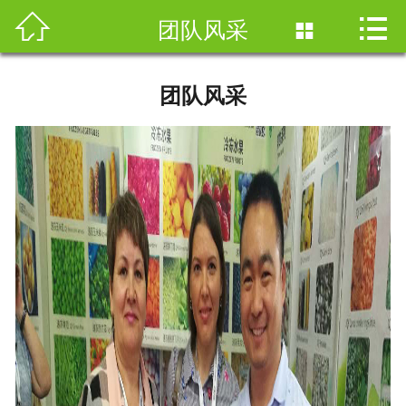



首页
团队风采

公司简介
团队风采
产品与研发
营销网络
人力资源
新闻资讯
加盟合作
联系我们