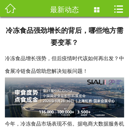



首页
最新动态

公司简介
冷冻食品强劲增长的背后，哪些地方需
产品与研发
要变革？
营销网络
冷冻食品增长强势，但后疫情时代该如何再出发？中
人力资源
食展冷链食品馆助您解决短板问题！
新闻资讯
加盟合作
联系我们
今年，冷冻食品市场表现不俗。据电商大数据服务机