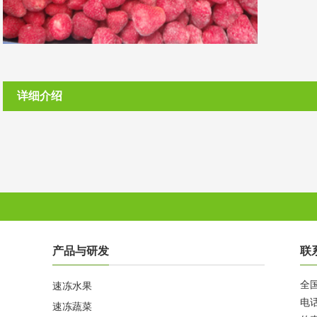
详细介绍
产品与研发
联
全国
速冻水果
电话
速冻蔬菜