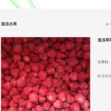
速冻水果
速冻草
分享到
查看