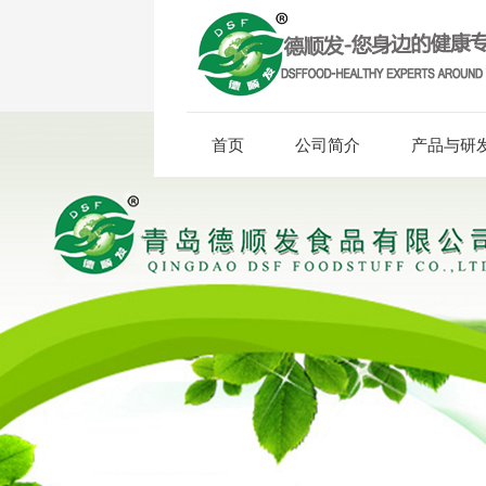
首页
公司简介
产品与研